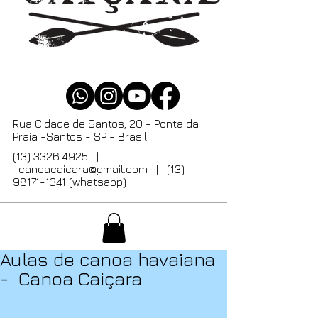
Rua Cidade de Santos, 20 - Ponta da
Praia -Santos - SP - Brasil
(13) 3326.4925
|
canoacaicara@gmail.com
| (13)
98171-1341 (whatsapp)
Aulas de canoa havaiana
- Canoa Caiçara​