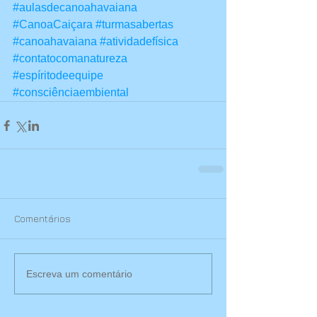
#aulasdecanoahavaiana
#CanoaCaiçara
#turmasabertas
#canoahavaiana
#atividadefísica
#contatocomanatureza
#espíritodeequipe
#consciênciaembiental
Comentários
Escreva um comentário