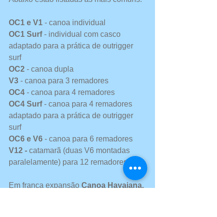
OC1 e V1
 - canoa individual
OC1 Surf
 - individual com casco 
adaptado para a prática de outrigger 
surf
OC2
 - canoa dupla
V3 
- canoa para 3 remadores
OC4
 - canoa para 4 remadores
OC4 Surf
 - canoa para 4 remadores 
adaptado para a prática de outrigger 
surf
OC6 e V6
 - canoa para 6 remadores
V12 - 
catamarã (duas V6 montadas 
paralelamente) para 12 remadores
Em franca expansão 
Canoa Havaiana, 
Va'a, Wa'a, Outrigger ou Canoa 
Polinésia 
ganha cada vez mais 