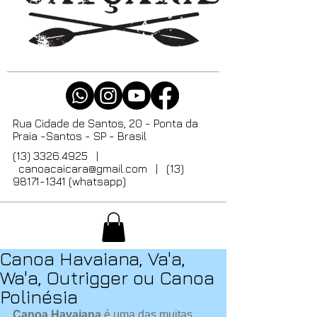
Rua Cidade de Santos, 20 - Ponta da
Praia -Santos - SP - Brasil
(13) 3326.4925
|
canoacaicara@gmail.com
| (13)
98171-1341 (whatsapp)
Canoa Havaiana, Va'a,
Wa'a, Outrigger ou Canoa
Polinésia
Canoa Havaiana
 é uma das muitas 