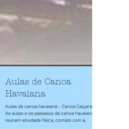
Aulas de Canoa
Havaiana
Aulas de canoa havaiana - Canoa Caiçara​
As aulas e os passeios de canoa havaiana