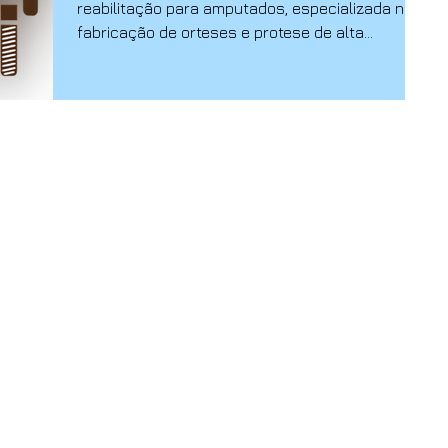
reabilitação para amputados, especializada na
fabricação de orteses e protese de alta
tecnologia....