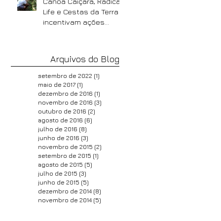
Canoa Caiçara, Radical
Life e Cestas da Terra
incentivam ações
ambientais na Praia do
Góes
Arquivos do Blog
setembro de 2022
(1)
1 post
maio de 2017
(1)
1 post
dezembro de 2016
(1)
1 post
novembro de 2016
(3)
3 posts
outubro de 2016
(2)
2 posts
agosto de 2016
(6)
6 posts
julho de 2016
(8)
8 posts
junho de 2016
(3)
3 posts
novembro de 2015
(2)
2 posts
setembro de 2015
(1)
1 post
agosto de 2015
(5)
5 posts
julho de 2015
(3)
3 posts
junho de 2015
(5)
5 posts
dezembro de 2014
(8)
8 posts
novembro de 2014
(5)
5 posts