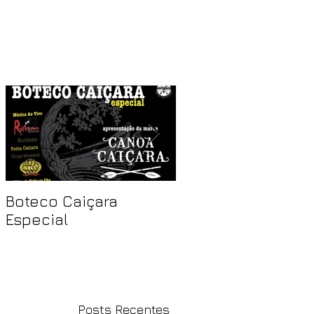
Boteco Caiçara
Canoa Caiçara, Ra
Especial
Life e Cestas da Te
incentivam ações
ambientais na Prai
Góes
Posts Recentes