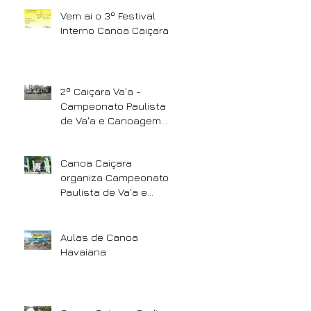
Vem ai o 3º Festival
Interno Canoa Caiçara
2º Caiçara Va'a -
Campeonato Paulista
de Va'a e Canoagem
Oceânica
Canoa Caiçara
organiza Campeonato
Paulista de Va'a e
Canoagem Oceânica.
Aulas de Canoa
Havaiana