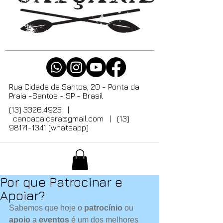
Rua Cidade de Santos, 20 - Ponta da
Praia -Santos - SP - Brasil
(13) 3326.4925
|
canoacaicara@gmail.com
| (13)
98171-1341 (whatsapp)
Por que Patrocinar e
Apoiar?
Sabemos que hoje o
 patrocínio
 ou 
apoio
 a 
eventos
 é um dos melhores 