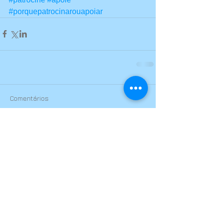
#porquepatrocinarouapoiar
Comentários
Escreva um comentário